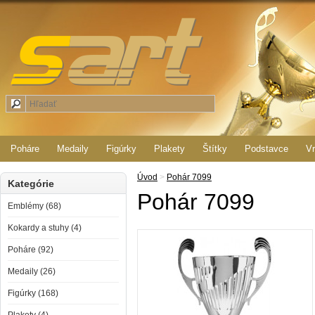
Poháre
Medaily
Figúrky
Plakety
Štítky
Podstavce
Vr
Úvod
>
Pohár 7099
Kategórie
Pohár 7099
Emblémy (68)
Kokardy a stuhy (4)
Poháre (92)
Medaily (26)
Figúrky (168)