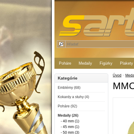
Poháre
Medaily
Figúrky
Plakety
Úvod
>
Meda
Kategórie
MMC
Emblémy (68)
Kokardy a stuhy (4)
Poháre (92)
Medaily (26)
- 40 mm (1)
- 45 mm (1)
- 50 mm (3)