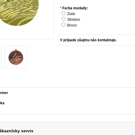
*
Farba medaily:
Zlato
Striebro
Bronz
Množstvo:
iemer
bka
ákaznícky servis