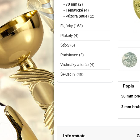
- 70 mm (2)
- Tématické (4)
- Púzdra (etue) (2)
Figúrky (168)
Plakety (4)
Štítky (6)
Podstavce (2)
Vrchnáky a terče (4)
ŠPORTY (49)
Popis
50 mm pr
3 mm hrú
Informácie
Z