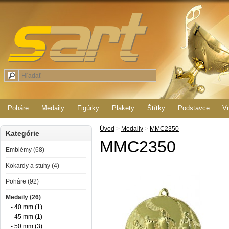
Poháre
Medaily
Figúrky
Plakety
Štítky
Podstavce
Vr
Úvod
>
Medaily
>
MMC2350
Kategórie
MMC2350
Emblémy (68)
Kokardy a stuhy (4)
Poháre (92)
Medaily (26)
- 40 mm (1)
- 45 mm (1)
- 50 mm (3)