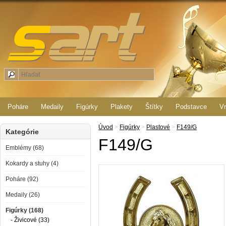
Poháre
Medaily
Figúrky
Plakety
Štítky
Podstavce
Vr
Úvod
>
Figúrky
>
Plastové
>
F149/G
Kategórie
F149/G
Emblémy (68)
Kokardy a stuhy (4)
Poháre (92)
Medaily (26)
Figúrky (168)
- Živicové (33)