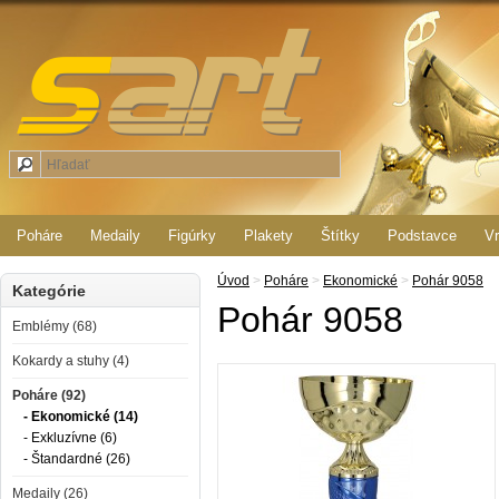
Poháre
Medaily
Figúrky
Plakety
Štítky
Podstavce
Vr
Úvod
>
Poháre
>
Ekonomické
>
Pohár 9058
Kategórie
Pohár 9058
Emblémy (68)
Kokardy a stuhy (4)
Poháre (92)
- Ekonomické (14)
- Exkluzívne (6)
- Štandardné (26)
Medaily (26)