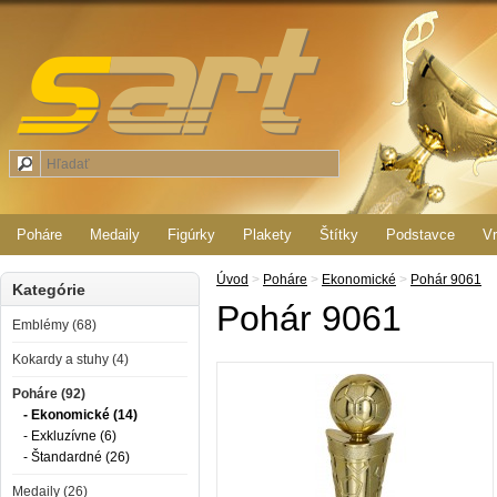
Poháre
Medaily
Figúrky
Plakety
Štítky
Podstavce
Vr
Úvod
>
Poháre
>
Ekonomické
>
Pohár 9061
Kategórie
Pohár 9061
Emblémy (68)
Kokardy a stuhy (4)
Poháre (92)
- Ekonomické (14)
- Exkluzívne (6)
- Štandardné (26)
Medaily (26)