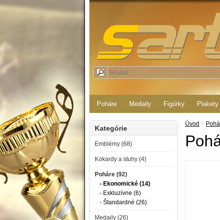
Poháre
Medaily
Figúrky
Plakety
Úvod
>
Pohá
Kategórie
Pohá
Emblémy (68)
Kokardy a stuhy (4)
Poháre (92)
- Ekonomické (14)
- Exkluzívne (6)
- Štandardné (26)
Medaily (26)