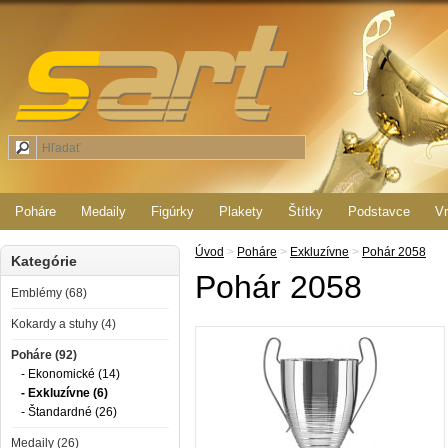
Poháre
Medaily
Figúrky
Plakety
Štítky
Podstavce
Vr
Úvod
>
Poháre
>
Exkluzívne
>
Pohár 2058
Kategórie
Pohár 2058
Emblémy (68)
Kokardy a stuhy (4)
Poháre (92)
- Ekonomické (14)
- Exkluzívne (6)
- Štandardné (26)
Medaily (26)