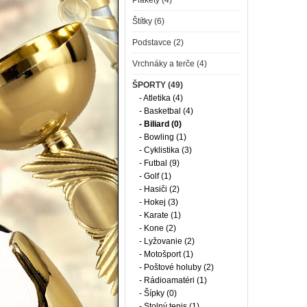
Plakety (4)
Štítky (6)
Podstavce (2)
Vrchnáky a terče (4)
ŠPORTY (49)
- Atletika (4)
- Basketbal (4)
- Biliard (0)
- Bowling (1)
- Cyklistika (3)
- Futbal (9)
- Golf (1)
- Hasiči (2)
- Hokej (3)
- Karate (1)
- Kone (2)
- Lyžovanie (2)
- Motošport (1)
- Poštové holuby (2)
- Rádioamatéri (1)
- Šípky (0)
- Stolný tenis (1)