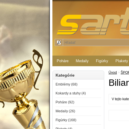
Poháre
Medaily
Figúrky
Plakety
Úvod
>
ŠPO
Kategórie
Bilia
Emblémy (68)
Kokardy a stuhy (4)
V tejto kat
Poháre (92)
Medaily (26)
Figúrky (168)