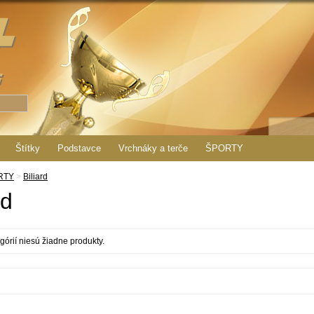
Štítky
Podstavce
Vrchnáky a terče
ŠPORTY
RTY
>
Biliard
rd
egórií niesú žiadne produkty.