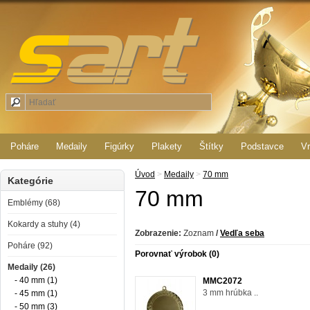
Poháre
Medaily
Figúrky
Plakety
Štítky
Podstavce
Vr
Úvod
>
Medaily
>
70 mm
Kategórie
70 mm
Emblémy (68)
Kokardy a stuhy (4)
Zobrazenie:
Zoznam
/
Vedľa seba
Poháre (92)
Porovnať výrobok (0)
Medaily (26)
- 40 mm (1)
MMC2072
3 mm hrúbka ..
- 45 mm (1)
- 50 mm (3)