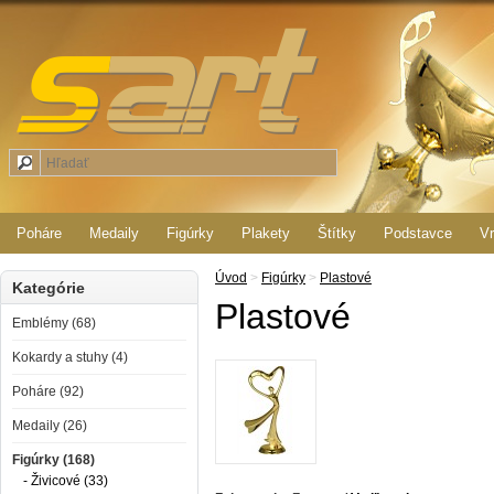
Poháre
Medaily
Figúrky
Plakety
Štítky
Podstavce
Vr
Úvod
>
Figúrky
>
Plastové
Kategórie
Plastové
Emblémy (68)
Kokardy a stuhy (4)
Poháre (92)
Medaily (26)
Figúrky (168)
- Živicové (33)