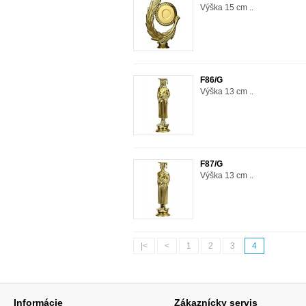
Výška 15 cm ..
F86/G
Výška 13 cm ..
F87/G
Výška 13 cm ..
|<
<
1
2
3
4
Informácie
Zákaznícky servis