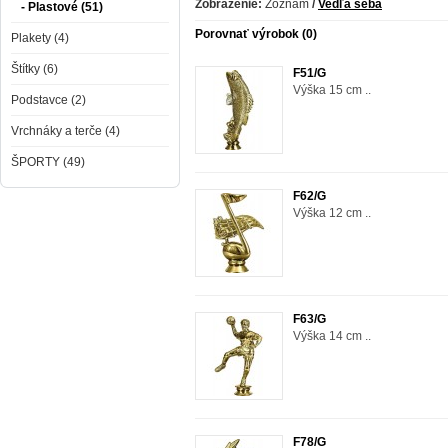
Zobrazenie:
Zoznam
/
Vedľa seba
- Plastové (51)
Porovnať výrobok (0)
Plakety (4)
Štítky (6)
F51/G
Výška 15 cm ..
Podstavce (2)
Vrchnáky a terče (4)
ŠPORTY (49)
F62/G
Výška 12 cm ..
F63/G
Výška 14 cm ..
F78/G